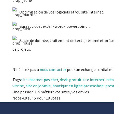
Optimisation de vos logiciels et/ou site internet.
Bureautique : excel - word - powerpoint ...
Saisie de donnée, traitement de texte, résumé et prés
de projets.
N'hésitez pas à
nous contacter
pour un échange cordial et
Tags
site internet pas cher
,
devis gratuit site internet
,
créa
vitrine
,
site en joomla
,
boutique en ligne prestashop
,
pres
Une passion, un métier : vos sites, vos envies
Note
4.9
sur
5
Pour
18 votes