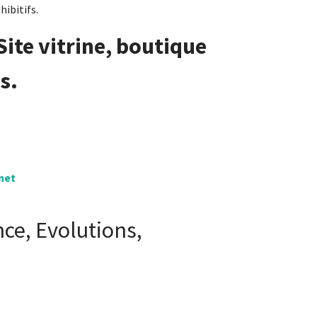
ibitifs.
 Site vitrine, boutique
s.
rnet
e, Evolutions,