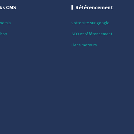
cks CMS
Référencement
Joomla
votre site sur google
shop
SEO et référencement
Liens moteurs