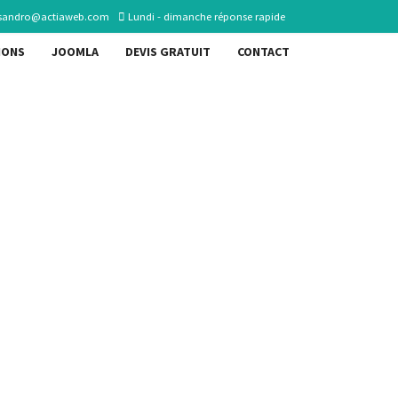
sandro@actiaweb.com
Lundi - dimanche réponse rapide
IONS
JOOMLA
DEVIS GRATUIT
CONTACT