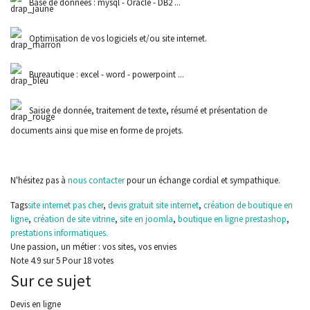
Base de données : mysql - Oracle - DB2 ...
Optimisation de vos logiciels et/ou site internet.
Bureautique : excel - word - powerpoint ...
Saisie de donnée, traitement de texte, résumé et présentation de
documents ainsi que mise en forme de projets.
N'hésitez pas à
nous contacter
pour un échange cordial et sympathique.
Tags
site internet pas cher
,
devis gratuit site internet
,
création de boutique en
ligne
,
création de site vitrine
,
site en joomla
,
boutique en ligne prestashop
,
prestations informatiques.
Une passion, un métier : vos sites, vos envies
Note
4.9
sur
5
Pour
18 votes
Sur ce sujet
Devis en ligne