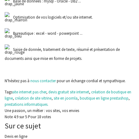
Base de données : mysql - Oracle - DB2 ...
Optimisation de vos logiciels et/ou site internet.
Bureautique : excel - word - powerpoint ...
Saisie de donnée, traitement de texte, résumé et présentation de
documents ainsi que mise en forme de projets.
N'hésitez pas à
nous contacter
pour un échange cordial et sympathique.
Tags
site internet pas cher
,
devis gratuit site internet
,
création de boutique en
ligne
,
création de site vitrine
,
site en joomla
,
boutique en ligne prestashop
,
prestations informatiques.
Une passion, un métier : vos sites, vos envies
Note
4.9
sur
5
Pour
18 votes
Sur ce sujet
Devis en ligne