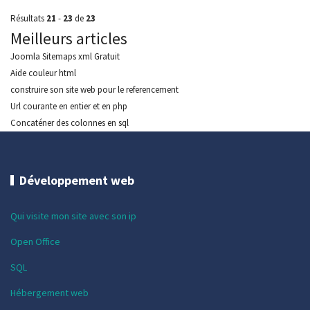
Résultats
21
-
23
de
23
Meilleurs articles
Joomla Sitemaps xml Gratuit
Aide couleur html
construire son site web pour le referencement
Url courante en entier et en php
Concaténer des colonnes en sql
Développement web
Qui visite mon site avec son ip
Open Office
SQL
Hébergement web