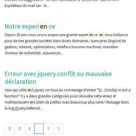
Expéditeur du mail (ex : le...
Notre experi
en
ce
Depuis 15 ans nous avons acquis une grande experi
en
ce
en
sous traitance
pour de tres grandes societes dans divers domaines : bancaires (logiciel de
gestion, internet, optimisation, interface homme machine). ministère
(moteur de recherche). assurances...
Erreur avec jquery conflit ou mauvaise
déclaration
ceux qui utilis
en
t jquery on tous eu ce message d'erreur "$(...).tooltip is not a
function" Il y a deux grandes catégories pour résoudre cette erreur et
malheureusem
en
t plein de petites mais beaucoup plus rares ! Message dans
la log jQuery.Deferred...
1
2