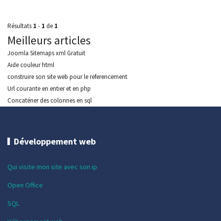
Résultats
1
-
1
de
1
Meilleurs articles
Joomla Sitemaps xml Gratuit
Aide couleur html
construire son site web pour le referencement
Url courante en entier et en php
Concaténer des colonnes en sql
Développement web
Qui visite mon site avec son ip
Open Office
SQL