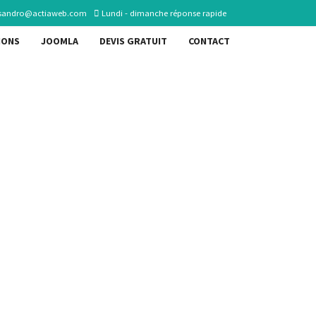
sandro@actiaweb.com
Lundi - dimanche réponse rapide
IONS
JOOMLA
DEVIS GRATUIT
CONTACT