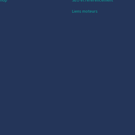
shop
SEO et référencement
Liens moteurs