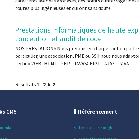
caractères avec des arobases, des points d'interrogations 
toutes plus ingénieuses et qui ont sans doute...
Prestations informatiques de haute ex
conception et audit de code
NOS PRESTATIONS Nous prenons en charge tout ou partie d
particulier, une association, PME ou SSII nous nous adapton
techno WEB : HTML - PHP - JAVASCRIPT - AJAX - JAVA....
Résultats
1
-
2
de
2
cks CMS
Référencement
Joomla
votre site sur google