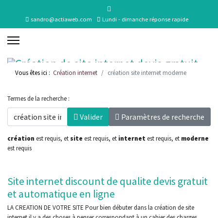
sandro@actiaweb.com
Lundi - dimanche réponse rapide
Vous êtes ici :
Création internet
création site internet moderne
Termes de la recherche :
Valider
Paramètres de recherche
création
est requis
, et
site
est requis
, et
internet
est requis
, et
moderne
est requis
Site internet discount de qualite devis gratuit
et automatique en ligne
LA CREATION DE VOTRE SITE Pour bien débuter dans la création de site
internet il y a des choses à penser correspondant à un cahier des charges