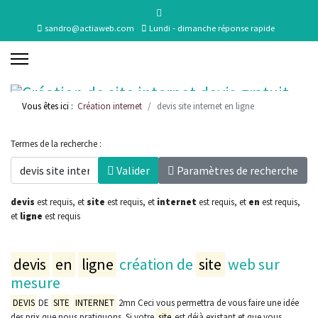
sandro@actiaweb.com
Lundi - dimanche réponse rapide
Vous êtes ici :
Création internet
devis site internet en ligne
Termes de la recherche :
Valider
Paramètres de recherche
devis
est requis
, et
site
est requis
, et
internet
est requis
, et
en
est requis
,
et
ligne
est requis
devis
en
ligne
création de
site
web sur
mesure
DEVIS
DE
SITE
INTERNET
2mn Ceci vous permettra de vous faire une idée
des prix que nous pratiquons. Si votre
site
est déjà existant et que vous