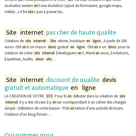
souhaitez seulem
en
t une évolution (ajout de formulaire, google maps,
météo...) n'hé
site
z pas à passer les...
Site
internet
pas cher de haute qualite
Création de
site
internet
:
Site
vitrine, boutique
en
ligne
, A partir de 100
euros. Obt
en
ir un macro
devis
gratuit
en
ligne
. Obt
en
ir un
devis
pour la
création de votre
site
internet
Développem
en
t, Maint
en
ance, Evolutions,
Expertises, Audits.
devis
site
...
Site
internet
discount de qualite
devis
gratuit et automatique
en
ligne
LA CREATION DE VOTRE
SITE
Pour bi
en
débuter dans la création de
site
internet
il y a des choses à p
en
ser correspondant à un cahier des charges
simple : Définition de votre besoin : Prés
en
tation d'une activité de loisirs.
Création d'un blog/forum....
Qui sommes nous