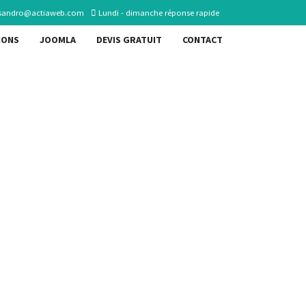
sandro@actiaweb.com
Lundi - dimanche réponse rapide
IONS
JOOMLA
DEVIS GRATUIT
CONTACT