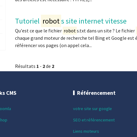
Tutoriel
robot
s site internet vitesse
Qu'est ce que le fichier
robot
s.txt dans un site ? Le fichier
chaque grand moteur de recherche tel Bing et Google est éq
référencer vos pages (on appel cela...
Résultats
1
-
2
de
2
cks CMS
Référencement
Joomla
votre site sur google
shop
SEO et référencement
Liens moteurs