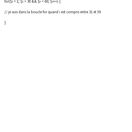
for($i = 1; $i > 30 && $i < 60; $i++) {
// je suis dans la boucle for quand i est compris entre 31 et 59
}