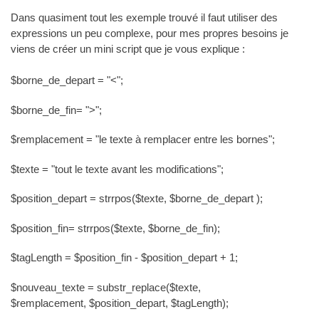
Dans quasiment tout les exemple trouvé il faut utiliser des
expressions un peu complexe, pour mes propres besoins je
viens de créer un mini script que je vous explique :
$borne_de_depart = "<";
$borne_de_fin= ">";
$remplacement = "le texte à remplacer entre les bornes";
$texte = "tout le texte avant les modifications";
$position_depart = strrpos($texte, $borne_de_depart );
$position_fin= strrpos($texte, $borne_de_fin);
$tagLength = $position_fin - $position_depart + 1;
$nouveau_texte = substr_replace($texte,
$remplacement,
$position_depart, $tagLength);