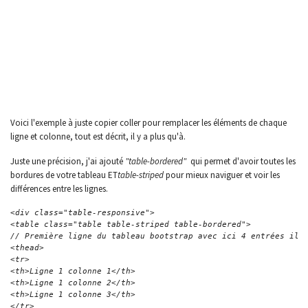
Voici l'exemple à juste copier coller pour remplacer les éléments de chaque
ligne et colonne, tout est décrit, il y a plus qu'à.
Juste une précision, j'ai ajouté
"table-bordered"
qui permet d'avoir toutes les
bordures de votre tableau ET
table-striped
pour mieux naviguer et voir les
différences entre les lignes.
<div class="table-responsive">
<table class="table table-striped table-bordered">
// Première ligne du tableau bootstrap avec ici 4 entrées il 
<thead>
<tr>
<th>Ligne 1 colonne 1</th>
<th>Ligne 1 colonne 2</th>
<th>Ligne 1 colonne 3</th>
</tr>