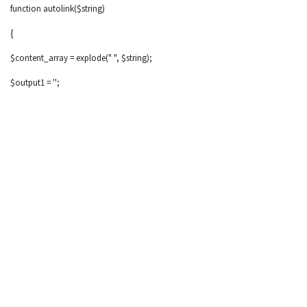
function autolink($string)
{
$content_array = explode(" ", $string);
$output1 = '';