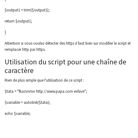
$output1 = trim($output1);
return $output1;
}
Attention si vous voulez détecter des https il faut bien sur modifier le script et
remplacer http par https.
Utilisation du script pour une chaîne de
caractère
Rien de plus simple que l'utilisation de ce script :
$tata = "fkazvnmn http://www.papa.com evfave";
$variable = autolink($tata);
echo $variable;