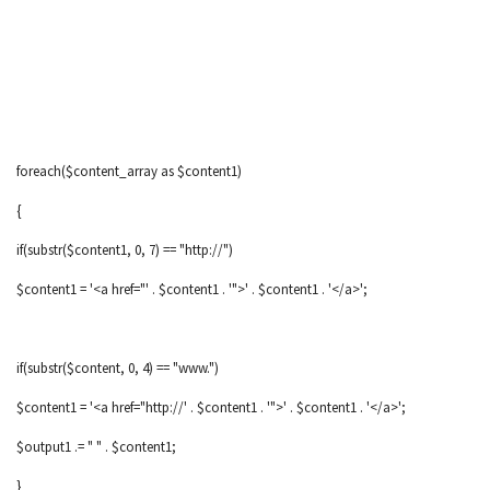
foreach($content_array as $content1)
{
if(substr($content1, 0, 7) == "http://")
$content1 = '<a href="' . $content1 . '">' . $content1 . '</a>';
if(substr($content, 0, 4) == "www.")
$content1 = '<a href="http://' . $content1 . '">' . $content1 . '</a>';
$output1 .= " " . $content1;
}