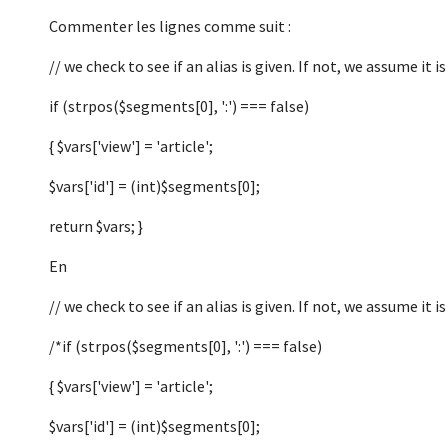
Commenter les lignes comme suit :
// we check to see if an alias is given. If not, we assume it is
if (strpos($segments[0], ':') === false)
{ $vars['view'] = 'article';
$vars['id'] = (int)$segments[0];
return $vars; }
En
// we check to see if an alias is given. If not, we assume it is
/*if (strpos($segments[0], ':') === false)
{ $vars['view'] = 'article';
$vars['id'] = (int)$segments[0];