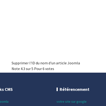
Supprimer l'ID du nom d'un article Joomla
Note
4.3
sur
5
Pour
6 votes
cks CMS
Référencement
Joomla
votre site sur google