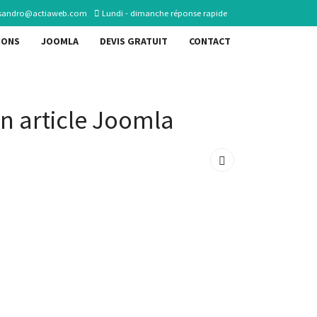
sandro@actiaweb.com
Lundi - dimanche réponse rapide
IONS
JOOMLA
DEVIS GRATUIT
CONTACT
n article Joomla